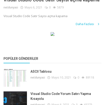
netdunyasi
Mayıs 6, 2021
0
5879
Giriş
Visual Studio Code Satır Sayısı açma kapama
Kayıt
Daha Fazlası
POPÜLER GÖNDERILER
ASCII Tablosu
netdunyasi
Mayıs 10, 2021
0
89118
Visual Studio Code Yorum Satırı Yapma
Kısayolu
netdunyasi
Mayıs 6, 2021
3
63275