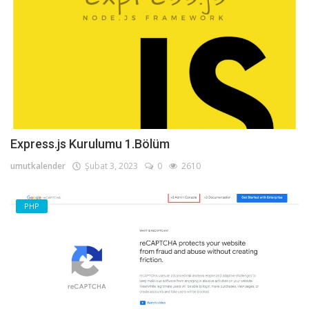
Express.js Kurulumu 1.Bölüm
umutkalender
Şubat 3, 2023
0
2610
PHP