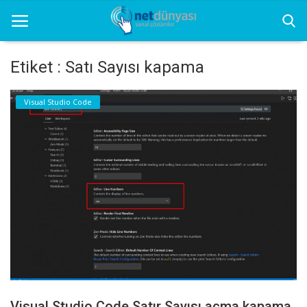
Etiket : Satı Sayısı kapama
Ana Sayfa
Visual Studio Code
Net Dünyası
Grafik
Seo
Sunucu
Yazılım
Yazılım Programları
İletişim
Visual Studio Code Satır Sayısı açma kapama