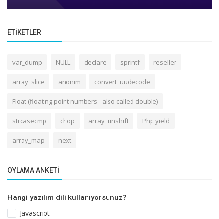
ETIKETLER
var_dump
NULL
declare
sprintf
reseller
array_slice
anonim
convert_uudecode
Float (floating point numbers - also called double)
strcasecmp
chop
array_unshift
Php yield
array_map
next
OYLAMA ANKETI
Hangi yazılım dili kullanıyorsunuz?
Javascript