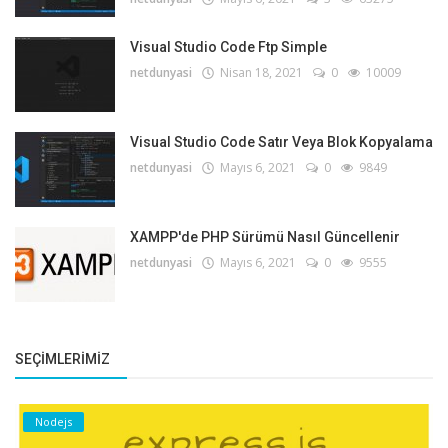
Visual Studio Code Ftp Simple
netdunyasi
Nisan 18, 2021
0
10009
Visual Studio Code Satır Veya Blok Kopyalama
netdunyasi
Mayıs 6, 2021
0
9849
XAMPP'de PHP Sürümü Nasıl Güncellenir
netdunyasi
Mayıs 6, 2021
0
9555
SEÇIMLERIMIZ
Nodejs