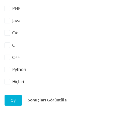
PHP
Java
C#
C
C++
Python
Hiçbiri
Sonuçları Görüntüle
Oy