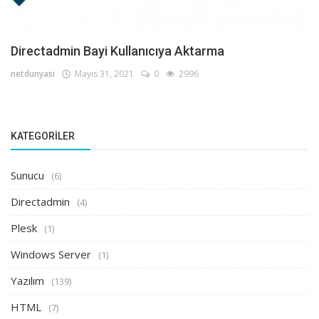
Directadmin Bayi Kullanıcıya Aktarma
netdunyasi
Mayıs 31, 2021
0
2996
KATEGORILER
Sunucu
(6)
Directadmin
(4)
Plesk
(1)
Windows Server
(1)
Yazılım
(139)
HTML
(7)