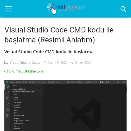
Visual Studio Code CMD kodu ile
başlatma (Resimli Anlatım)
Ana Sayfa
Visual Studio Code CMD kodu ile başlatma
Net Dünyası
Visual Studio Code
Kasım 9, 2022
0
5362
Grafik
Okuma Listesine Ekle
Seo
Sunucu
Yazılım
Yazılım Programları
İletişim