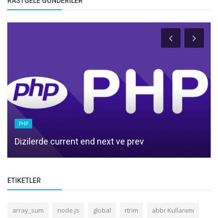
RASTGELE GÖNDERILER
PHP
Dizilerde current end next ve prev
ETIKETLER
array_sum
node.js
global
rtrim
abbr Kullanımı