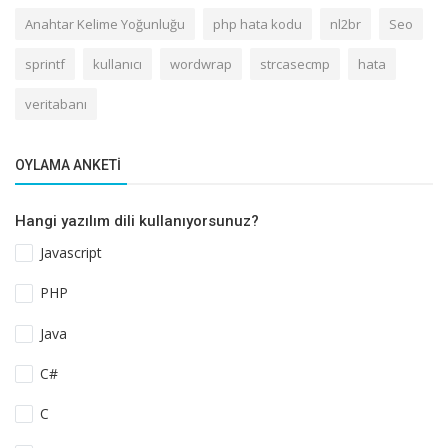
Anahtar Kelime Yoğunluğu
php hata kodu
nl2br
Seo
sprintf
kullanıcı
wordwrap
strcasecmp
hata
veritabanı
OYLAMA ANKETI
Hangi yazılım dili kullanıyorsunuz?
Javascript
PHP
Java
C#
C