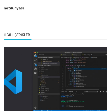
netdunyasi
İLGILI İÇERIKLER