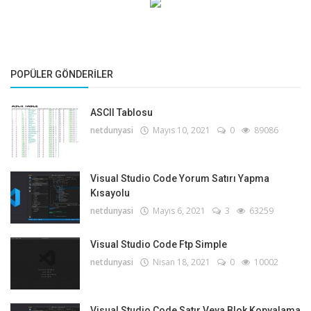
POPÜLER GÖNDERILER
ASCII Tablosu
netdunyasi
Mayıs 10, 2021
0
89086
Visual Studio Code Yorum Satırı Yapma
Kısayolu
netdunyasi
Mayıs 6, 2021
3
63259
Visual Studio Code Ftp Simple
netdunyasi
Nisan 18, 2021
0
10002
Visual Studio Code Satır Veya Blok Kopyalama