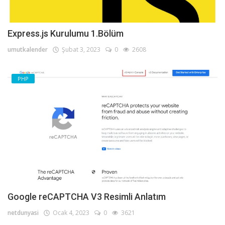
Express.js Kurulumu 1.Bölüm
umutkalender
Şubat 3, 2023
0
2608
PHP
Google reCAPTCHA V3 Resimli Anlatım
netdunyasi
Ocak 4, 2023
0
3621