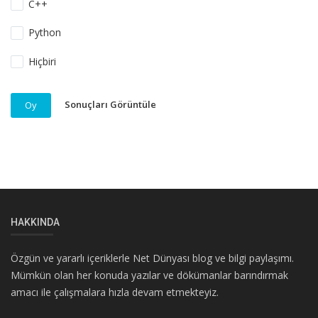
C++
Python
Hiçbiri
Sonuçları Görüntüle
Oy
HAKKINDA
Özgün ve yararlı içeriklerle Net Dünyası blog ve bilgi paylaşımı.
Mümkün olan her konuda yazılar ve dökümanlar barındırmak
amacı ile çalışmalara hızla devam etmekteyiz.