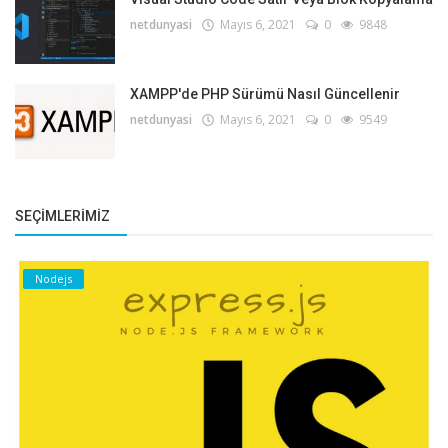
netdunyasi
Mayıs 6, 2021
0
9848
XAMPP'de PHP Sürümü Nasıl Güncellenir
netdunyasi
Mayıs 6, 2021
0
9549
SEÇIMLERIMIZ
Nodejs