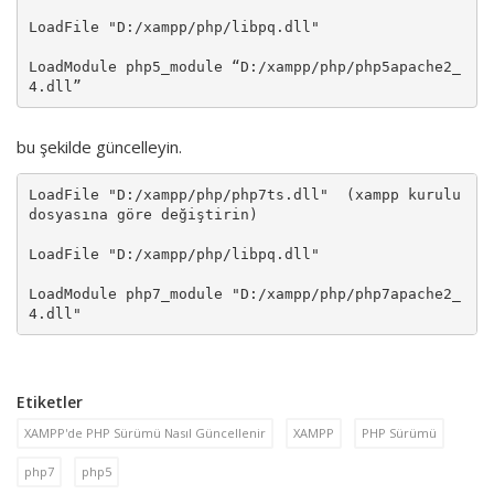
LoadFile "D:/xampp/php/libpq.dll"

LoadModule php5_module “D:/xampp/php/php5apache2_
4.dll”
bu şekilde güncelleyin.
LoadFile "D:/xampp/php/php7ts.dll"  (xampp kurulu 
dosyasına göre değiştirin)

LoadFile "D:/xampp/php/libpq.dll"

LoadModule php7_module "D:/xampp/php/php7apache2_
4.dll"
Etiketler
XAMPP'de PHP Sürümü Nasıl Güncellenir
XAMPP
PHP Sürümü
php7
php5