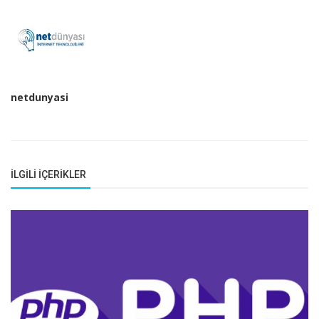
netdunyasi
İLGILI İÇERIKLER