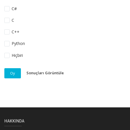
C#
C
C++
Python
Hiçbiri
Sonuçları Görüntüle
Oy
HAKKINDA