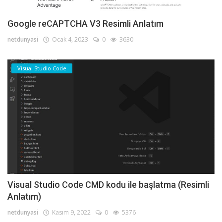
Google reCAPTCHA V3 Resimli Anlatım
netdunyasi
Ocak 4, 2023
0
3630
Visual Studio Code
Visual Studio Code CMD kodu ile başlatma (Resimli
Anlatım)
netdunyasi
Kasım 9, 2022
0
5376