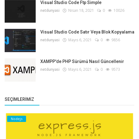
Visual Studio Code Ftp Simple
netdunyasi
Nisan 18, 2021
0
10026
Visual Studio Code Satır Veya Blok Kopyalama
netdunyasi
Mayıs 6, 2021
0
9856
XAMPP'de PHP Sürümü Nasıl Güncellenir
netdunyasi
Mayıs 6, 2021
0
9573
SEÇIMLERIMIZ
Nodejs