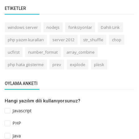
ETIKETLER
windows server
nodejs
fonksiyonlar
Dahili Link
php yazım kuralları
server 2012
str_shuffle
chop
ucfirst
number_format
array_combine
php hata gösterme
prev
explode
plesk
OYLAMA ANKETI
Hangi yazılım dili kullanıyorsunuz?
Javascript
PHP
Java