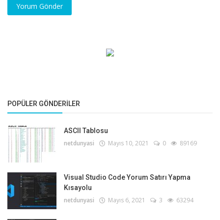
Yorum Gönder
POPÜLER GÖNDERILER
ASCII Tablosu
netdunyasi
Mayıs 10, 2021
0
89169
Visual Studio Code Yorum Satırı Yapma
Kısayolu
netdunyasi
Mayıs 6, 2021
3
63294