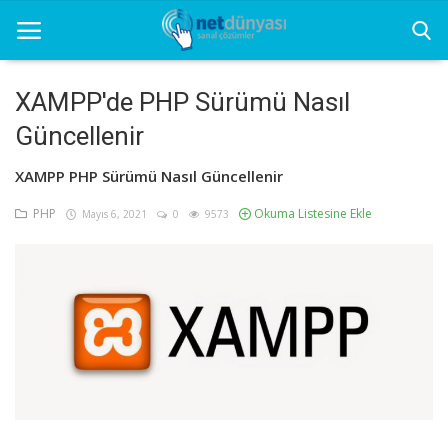
XAMPP'de PHP Sürümü Nasıl
Güncellenir
Ana Sayfa
XAMPP PHP Sürümü Nasıl Güncellenir
Net Dünyası
PHP
Okuma Listesine Ekle
Mayıs 6, 2021
0
9573
Grafik
Seo
Sunucu
Yazılım
Yazılım Programları
İletişim