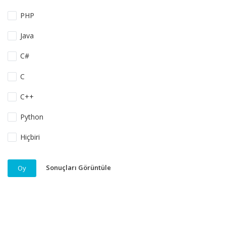
PHP
Java
C#
C
C++
Python
Hiçbiri
Sonuçları Görüntüle
Oy