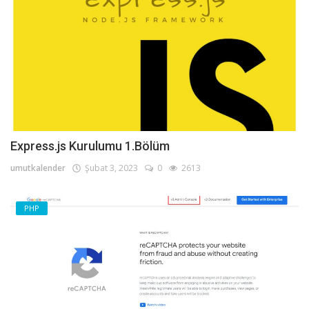
Express.js Kurulumu 1.Bölüm
umutkalender
Şubat 3, 2023
0
2613
PHP