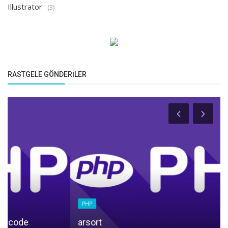
Illustrator
(3)
RASTGELE GÖNDERILER
PHP
arsort