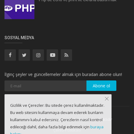
SOSYAL MEDYA
İlginç şeyler ve güncellemeler almak için buradan abone olun!
Abone ol
Gizlilik ve Çerezler: Bu sitede çerez kullanılmaktadır.
Bu web sitesini kullanmaya devam ederek bunların
Copyright 2021 Netdunyası - Bütün Hakları Saklıdır
kullanımını kabul edersiniz. Çerezlerin nasıl kontrol
edileceği dahil, daha fazla bilgi edinmek için
buraya
Çerez Politikası