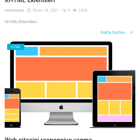
XHTML Eklentileri
netdunyasi
Nisan 18, 2021
0
2458
XHTML Eklentileri
Daha Fazlası
HTML