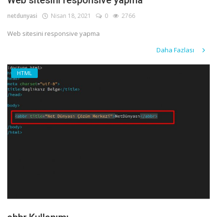
Web sitesini responsive yapma
netdunyasi
Nisan 18, 2021
0
2766
Web sitesini responsive yapma
Daha Fazlası
HTML