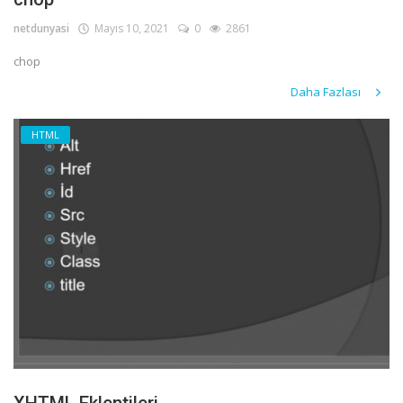
netdunyasi
Mayıs 10, 2021
0
2861
chop
Daha Fazlası
HTML