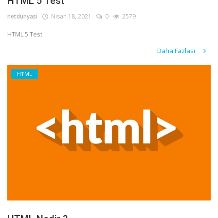
HTML 5 Test
netdunyasi
Nisan 18, 2021
0
2579
HTML 5 Test
Daha Fazlası
HTML