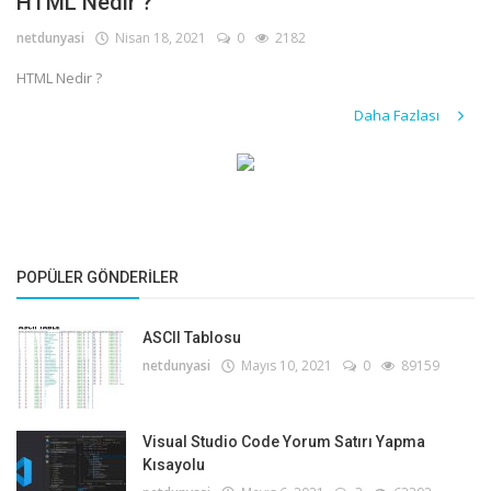
HTML Nedir ?
netdunyasi
Nisan 18, 2021
0
2182
HTML Nedir ?
Daha Fazlası
POPÜLER GÖNDERILER
ASCII Tablosu
netdunyasi
Mayıs 10, 2021
0
89159
Visual Studio Code Yorum Satırı Yapma
Kısayolu