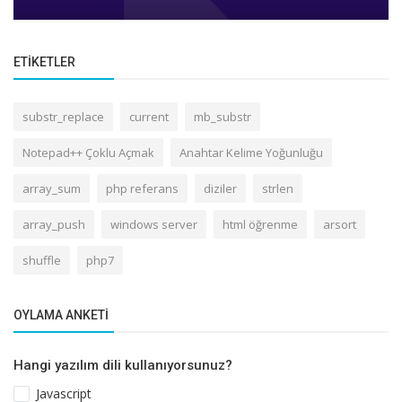
ETIKETLER
substr_replace
current
mb_substr
Notepad++ Çoklu Açmak
Anahtar Kelime Yoğunluğu
array_sum
php referans
diziler
strlen
array_push
windows server
html öğrenme
arsort
shuffle
php7
OYLAMA ANKETI
Hangi yazılım dili kullanıyorsunuz?
Javascript