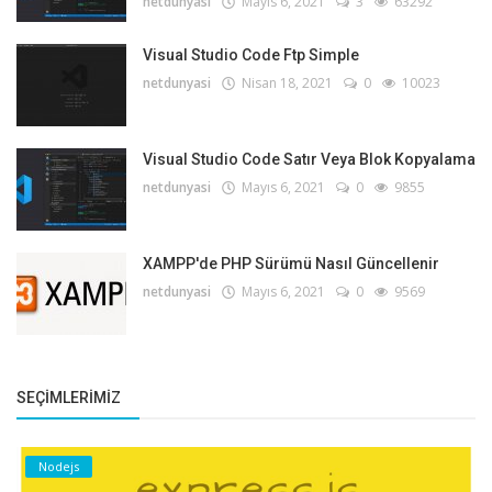
netdunyasi
Mayıs 6, 2021
3
63292
Visual Studio Code Ftp Simple
netdunyasi
Nisan 18, 2021
0
10023
Visual Studio Code Satır Veya Blok Kopyalama
netdunyasi
Mayıs 6, 2021
0
9855
XAMPP'de PHP Sürümü Nasıl Güncellenir
netdunyasi
Mayıs 6, 2021
0
9569
SEÇIMLERIMIZ
Nodejs