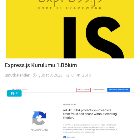
Express.js Kurulumu 1.Bölüm
umutkalender
Şubat 3, 2023
0
2610
PHP