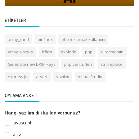
ETIKETLER
array_rand
bin2hex
php tek tırnak kullanımı
array_unique
lcfirst
explode
php
directadmin
Generate new DKIM keys
php veri türleri
str_ireplace
express.js
arsort
yazılım
Visual Studio
OYLAMA ANKETI
Hangi yazılım dili kullanıyorsunuz?
Javascript
PHP