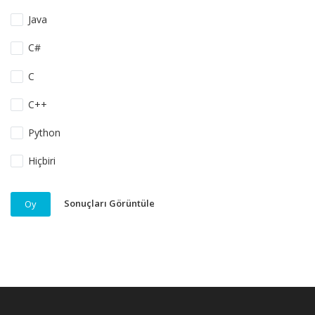
Java
C#
C
C++
Python
Hiçbiri
Sonuçları Görüntüle
Oy