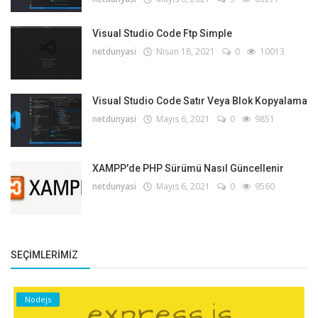
Visual Studio Code Ftp Simple
netdunyasi
Nisan 18, 2021
0
10013
Visual Studio Code Satır Veya Blok Kopyalama
netdunyasi
Mayıs 6, 2021
0
9851
XAMPP'de PHP Sürümü Nasıl Güncellenir
netdunyasi
Mayıs 6, 2021
0
9560
SEÇIMLERIMIZ
Nodejs