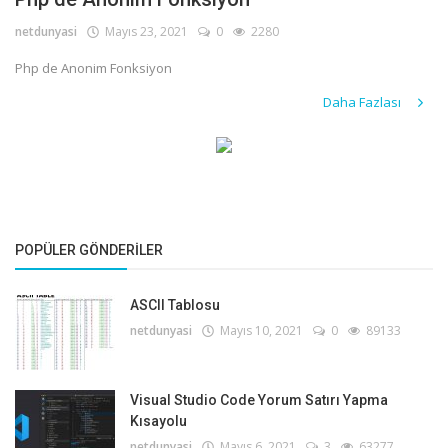
netdunyasi
Mayıs 23, 2021
0
2280
Giriş
Php de Anonim Fonksiyon
Kayıt
Daha Fazlası
POPÜLER GÖNDERILER
ASCII Tablosu
netdunyasi
Mayıs 10, 2021
0
89133
Visual Studio Code Yorum Satırı Yapma
Kısayolu
netdunyasi
Mayıs 6, 2021
3
63277