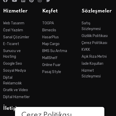
Hizmetler
Keşfet
Sözleşmeler
Web Tasarım
TOGPA
Satış
Sözleşmesi
Özel Yazılım
Bimeclis
Gizlilik Politikası
Sanal Çözümler
HasarPlus
Çerez Politikası
E-Ticaret
Map Cargo
KVKK
Sunucu ve
BMS Su Arıtma
Hosting
Açık Rıza Metni
MallShelf
Google Seo
İade Koşulları
Online Fuar
Sosyal Medya
Hizmet
Pasaj Style
Sözleşmesi
Dijital
Reklamcılık
Grafik ve Video
Dijital Hizmetler
İletişim
Çerez Politikası