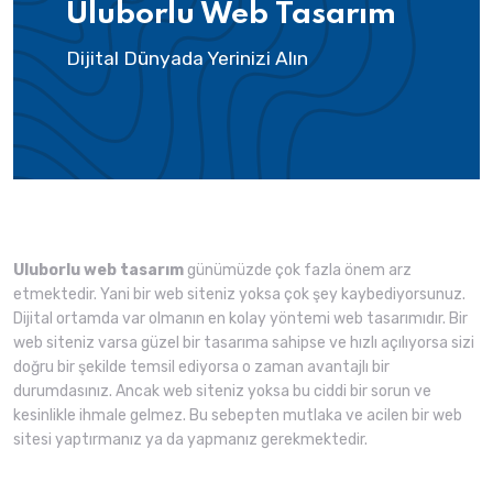
Uluborlu Web Tasarım
Dijital Dünyada Yerinizi Alın
Uluborlu web tasarım
günümüzde çok fazla önem arz
etmektedir. Yani bir web siteniz yoksa çok şey kaybediyorsunuz.
Dijital ortamda var olmanın en kolay yöntemi web tasarımıdır. Bir
web siteniz varsa güzel bir tasarıma sahipse ve hızlı açılıyorsa sizi
doğru bir şekilde temsil ediyorsa o zaman avantajlı bir
durumdasınız. Ancak web siteniz yoksa bu ciddi bir sorun ve
kesinlikle ihmale gelmez. Bu sebepten mutlaka ve acilen bir web
sitesi yaptırmanız ya da yapmanız gerekmektedir.