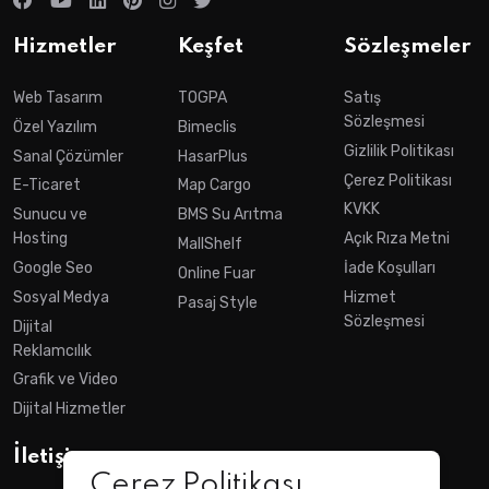
Hizmetler
Keşfet
Sözleşmeler
Web Tasarım
TOGPA
Satış
Sözleşmesi
Özel Yazılım
Bimeclis
Gizlilik Politikası
Sanal Çözümler
HasarPlus
Çerez Politikası
E-Ticaret
Map Cargo
KVKK
Sunucu ve
BMS Su Arıtma
Hosting
Açık Rıza Metni
MallShelf
Google Seo
İade Koşulları
Online Fuar
Sosyal Medya
Hizmet
Pasaj Style
Sözleşmesi
Dijital
Reklamcılık
Grafik ve Video
Dijital Hizmetler
İletişim
Çerez Politikası