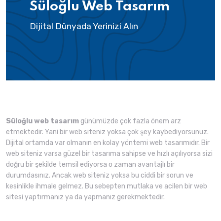
Süloğlu Web Tasarım
Dijital Dünyada Yerinizi Alın
Süloğlu web tasarım
günümüzde çok fazla önem arz
etmektedir. Yani bir web siteniz yoksa çok şey kaybediyorsunuz.
Dijital ortamda var olmanın en kolay yöntemi web tasarımıdır. Bir
web siteniz varsa güzel bir tasarıma sahipse ve hızlı açılıyorsa sizi
doğru bir şekilde temsil ediyorsa o zaman avantajlı bir
durumdasınız. Ancak web siteniz yoksa bu ciddi bir sorun ve
kesinlikle ihmale gelmez. Bu sebepten mutlaka ve acilen bir web
sitesi yaptırmanız ya da yapmanız gerekmektedir.