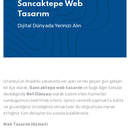
Sancaktepe Web
Tasarım
Dijital Dünyada Yerinizi Alın
İstanbul’un Anadolu yakasında yer alan ve her geçen gün gelişen
bir ilçe olarak,
Sancaktepe web tasarım
ve bağlı diğer konular
denildiğinde
Net Dünyası
olarak sizlere etkin hizmetler
sunduğumuzu belirtmek isteriz. İşimizi severek yapmakta, kalite
ve güvenliğiniz önceliğimiz olmaktadır. Bu doğrultuda merak
ettiğiniz tüm detayları bu yazıda bulabilirsiniz.
Web Tasarım Hizmeti