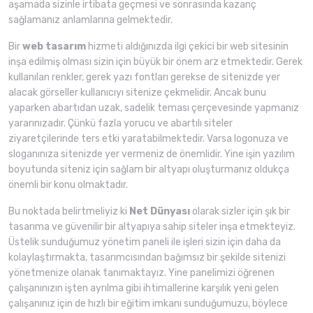
aşamada sizinle irtibata geçmesi ve sonrasında kazanç
sağlamanız anlamlarına gelmektedir.
Bir
web tasarım
hizmeti aldığınızda ilgi çekici bir web sitesinin
inşa edilmiş olması sizin için büyük bir önem arz etmektedir. Gerek
kullanılan renkler, gerek yazı fontları gerekse de sitenizde yer
alacak görseller kullanıcıyı sitenize çekmelidir. Ancak bunu
yaparken abartıdan uzak, sadelik teması çerçevesinde yapmanız
yararınızadır. Çünkü fazla yorucu ve abartılı siteler
ziyaretçilerinde ters etki yaratabilmektedir. Varsa logonuza ve
sloganınıza sitenizde yer vermeniz de önemlidir. Yine işin yazılım
boyutunda siteniz için sağlam bir altyapı oluşturmanız oldukça
önemli bir konu olmaktadır.
Bu noktada belirtmeliyiz ki
Net Dünyası
olarak sizler için şık bir
tasarıma ve güvenilir bir altyapıya sahip siteler inşa etmekteyiz.
Üstelik sunduğumuz yönetim paneli ile işleri sizin için daha da
kolaylaştırmakta, tasarımcısından bağımsız bir şekilde sitenizi
yönetmenize olanak tanımaktayız. Yine panelimizi öğrenen
çalışanınızın işten ayrılma gibi ihtimallerine karşılık yeni gelen
çalışanınız için de hızlı bir eğitim imkanı sunduğumuzu, böylece