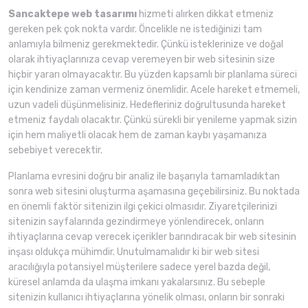
Sancaktepe web tasarımı
hizmeti alırken dikkat etmeniz
gereken pek çok nokta vardır. Öncelikle ne istediğinizi tam
anlamıyla bilmeniz gerekmektedir. Çünkü isteklerinize ve doğal
olarak ihtiyaçlarınıza cevap veremeyen bir web sitesinin size
hiçbir yararı olmayacaktır. Bu yüzden kapsamlı bir planlama süreci
için kendinize zaman vermeniz önemlidir. Acele hareket etmemeli,
uzun vadeli düşünmelisiniz. Hedefleriniz doğrultusunda hareket
etmeniz faydalı olacaktır. Çünkü sürekli bir yenileme yapmak sizin
için hem maliyetli olacak hem de zaman kaybı yaşamanıza
sebebiyet verecektir.
Planlama evresini doğru bir analiz ile başarıyla tamamladıktan
sonra web sitesini oluşturma aşamasına geçebilirsiniz. Bu noktada
en önemli faktör sitenizin ilgi çekici olmasıdır. Ziyaretçilerinizi
sitenizin sayfalarında gezindirmeye yönlendirecek, onların
ihtiyaçlarına cevap verecek içerikler barındıracak bir web sitesinin
inşası oldukça mühimdir. Unutulmamalıdır ki bir web sitesi
aracılığıyla potansiyel müşterilere sadece yerel bazda değil,
küresel anlamda da ulaşma imkanı yakalarsınız. Bu sebeple
sitenizin kullanıcı ihtiyaçlarına yönelik olması, onların bir sonraki