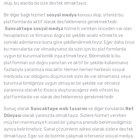
olup, bu alanda da size destek olmaktayız.
Bir diğer bağlı hizmet
sosyal medya
konusu olup, sitenizi bu
platformlarda aktif olarak desteklemeniz gerekmektedir.
Sancaktepe sosyal medya
hizmeti verirken önceden var olan
hesaplarınızı ve firmanızı doğru bir şekilde analiz etmekte ve
sonraki adımlarınızı buna göre şekillendirmekteyiz. Eğer daha önce
bu mecralarda var olmadıysanız da sizin için bu platformlarda
uygun bir kurumsal kimlik inşa etmekteyiz. Bilinmelidir ki bu
platformları sizi doğru yansıtan ve aktif bir şekilde kullanmanız
fazlasıyla yararınıza olacaktır. Hemen hemen herkesin sosyal
medyada var olduğunu düşünürsek sizin de var olmamanız veya
kurumsal kimliğinize uygun olmayan bir şekilde var olmanız
zararınıza olacaktır. Kısaca oluşturacağınız web sitesini bu
platformlarda var olarak desteklemeniz gerekmektedir.
Sonuç olarak
Sancaktepe web tasarım
ve diğer konularda
Net
Dünyası
olarak yanınızda olmaktayız. Sizlere hizmet verirken
müşteri memnuniyeti esaslı bir çalışma prensibi benimsediğimizi
ayrıca belirtmeliyiz. Sanal çözümlerin adresi olarak sizlere destek
olmaktayız. Eğer siz de bizimle çalışmak isterseniz sosyal medya