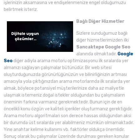
işlerinizin aksamasına ve endişelenmenize engel olduğumuzu
belirtmek isteriz.
Bağlı Diğer Hizmetler
Sizlere sunduğumuz bağlı
diğer hizmetlerimizden ilki
Sancaktepe Google Seo
alanında olmaktadır.
Google
Seo
diğer adıyla arama motoru optimizasyonu ilk sıralarda yer
almanızı sağlayan çalışmalar bütünüdür. Bir web sitesi
oluşturduğunuzda görünürlüğünüzün ve bilinirliğinizin artması
amacıyla yola çıktığınızdan arama motorlarında ilk sıralarda yer
almak, böylece potansiyel müşterilerinize daha az maliyetle
ulaşmak istemeniz doğal istekler olduğundan bu çalışmaların
öneminin farkına varmanız gerekmektedir. Bunun için de en
öncelikli konu özgün ve kaliteli içerikler oluşturmanız gerektiğidir.
Arama motoru algoritmaları son derece hassas olduğundan aksi
bir durumda üst sıralarda yer alabilmeniz mümkün olmamaktadır.
Yine anahtar kelime kullanımı vb. faktörler oldukça önemlidir.
Sonuç olarak bu çalışmalar üzerinde durulması gereken konular