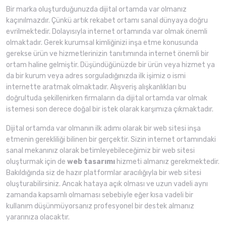
Bir marka oluşturduğunuzda dijital ortamda var olmanız
kaçınılmazdır. Çünkü artık rekabet ortamı sanal dünyaya doğru
evrilmektedir. Dolayısıyla internet ortamında var olmak önemli
olmaktadır. Gerek kurumsal kimliğinizi inşa etme konusunda
gerekse ürün ve hizmetlerinizin tanıtımında internet önemli bir
ortam haline gelmiştir. Düşündüğünüzde bir ürün veya hizmet ya
da bir kurum veya adres sorguladığınızda ilk işimiz o ismi
internette aratmak olmaktadır. Alışveriş alışkanlıkları bu
doğrultuda şekillenirken firmaların da dijital ortamda var olmak
istemesi son derece doğal bir istek olarak karşımıza çıkmaktadır.
Dijital ortamda var olmanın ilk adımı olarak bir web sitesi inşa
etmenin gerekliliği bilinen bir gerçektir. Sizin internet ortamındaki
sanal mekanınız olarak betimleyebileceğimiz bir web sitesi
oluşturmak için de
web tasarımı
hizmeti almanız gerekmektedir.
Bakıldığında siz de hazır platformlar aracılığıyla bir web sitesi
oluşturabilirsiniz. Ancak hataya açık olması ve uzun vadeli aynı
zamanda kapsamlı olmaması sebebiyle eğer kısa vadeli bir
kullanım düşünmüyorsanız profesyonel bir destek almanız
yararınıza olacaktır.