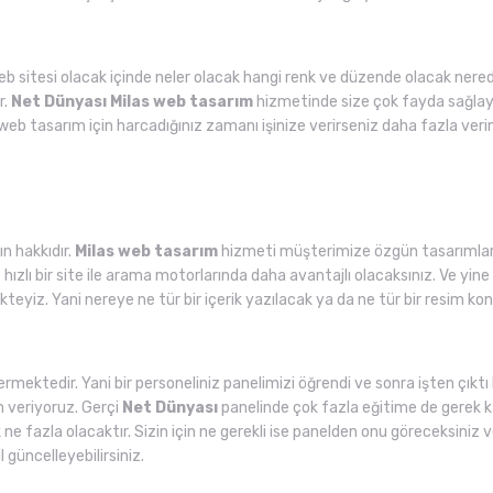
web sitesi olacak içinde neler olacak hangi renk ve düzende olacak nered
r.
Net Dünyası
Milas web tasarım
hizmetinde size çok fayda sağlayac
web tasarım için harcadığınız zamanı işinize verirseniz daha fazla veri
n hakkıdır.
Milas web tasarım
hizmeti müşterimize özgün tasarımlar 
ızlı bir site ile arama motorlarında daha avantajlı olacaksınız. Ve yine
kteyiz. Yani nereye ne tür bir içerik yazılacak ya da ne tür bir resim
rmektedir. Yani bir personeliniz panelimizi öğrendi ve sonra işten çıkt
im veriyoruz. Gerçi
Net Dünyası
panelinde çok fazla eğitime de gerek ka
k ne fazla olacaktır. Sizin için ne gerekli ise panelden onu göreceksiniz
l güncelleyebilirsiniz.