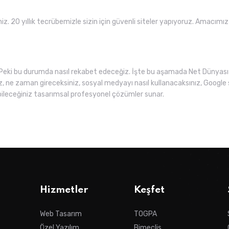
niz. 20 yıllık tecrübemizle sizin için güvenli siteler yapıyoruz. Amacımı
Peki bu durumda nasıl rekabet edeceğiz. İşte bu aşamada Net Dünyası 
z, ne zaman gireceksiniz, sosyal medyayı nasıl kullanacaksınız, Google 
ileceğiniz tasarımsal profesyonel çözümler sunar.
Hizmetler
Keşfet
Web Tasarım
TOGPA
Özel Yazılım
Bimeclis