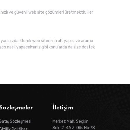
z hızlı ve güvenli web site çözümleri üretmektir. Her
yanınızda. Gerek web sitenizin alt yapısı ve arama
seo nasıl yapacaksınız gibi konularda da size destek
Sözleşmeler
İletişim
Satış Sözleşmesi
Merkez Mah. Seçkin
Sok. 2-4A Z-Ofis No:78
Gizlilik Politikası