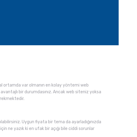
tal ortamda var olmanın en kolay yöntemi web
an avantajlı bir durumdasınız. Ancak web siteniz yoksa
erekmektedir.
olabilirsiniz. Uygun fiyata bir tema da ayarladığınızda
in ne yazık ki en ufak bir açığı bile ciddi sorunlar