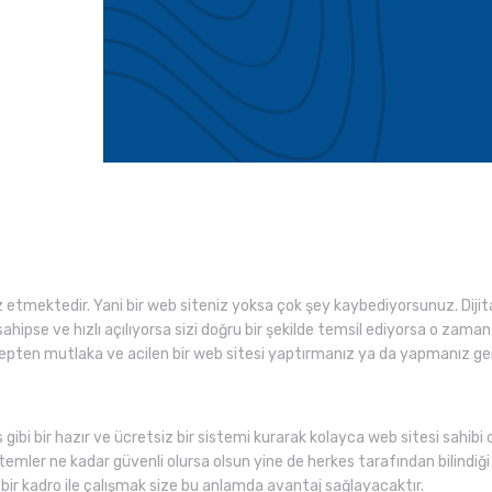
tmektedir. Yani bir web siteniz yoksa çok şey kaybediyorsunuz. Diji
sahipse ve hızlı açılıyorsa sizi doğru bir şekilde temsil ediyorsa o zam
sebepten mutlaka ve acilen bir web sitesi yaptırmanız ya da yapmanız g
 gibi bir hazır ve ücretsiz bir sistemi kurarak kolayca web sitesi sahibi 
temler ne kadar güvenli olursa olsun yine de herkes tarafından bilindiği iç
r kadro ile çalışmak size bu anlamda avantaj sağlayacaktır.