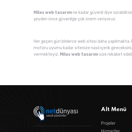
Milas web tasarım
ne kadar güvenli diye sorabilirsi
şeyden önce güvenliğe çok önem veriyoruz.
Her geçen gün binlerce web sitesi daha yapılmakta. 
motoru uyumu kadar sitenize nasıl içerik gireceksini
vermekteyiz.
Milas web tasarım
size rekabet edeb
Alt Menü
Projeler
Hizmetler