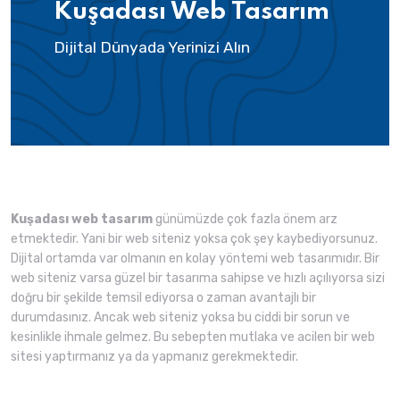
Kuşadası Web Tasarım
Dijital Dünyada Yerinizi Alın
Kuşadası web tasarım
günümüzde çok fazla önem arz
etmektedir. Yani bir web siteniz yoksa çok şey kaybediyorsunuz.
Dijital ortamda var olmanın en kolay yöntemi web tasarımıdır. Bir
web siteniz varsa güzel bir tasarıma sahipse ve hızlı açılıyorsa sizi
doğru bir şekilde temsil ediyorsa o zaman avantajlı bir
durumdasınız. Ancak web siteniz yoksa bu ciddi bir sorun ve
kesinlikle ihmale gelmez. Bu sebepten mutlaka ve acilen bir web
sitesi yaptırmanız ya da yapmanız gerekmektedir.