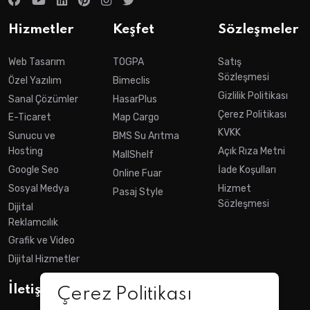
Hizmetler
Keşfet
Sözleşmeler
Web Tasarım
TOGPA
Satış
Sözleşmesi
Özel Yazılım
Bimeclis
Gizlilik Politikası
Sanal Çözümler
HasarPlus
Çerez Politikası
E-Ticaret
Map Cargo
KVKK
Sunucu ve
BMS Su Arıtma
Hosting
Açık Rıza Metni
MallShelf
Google Seo
İade Koşulları
Online Fuar
Sosyal Medya
Hizmet
Pasaj Style
Sözleşmesi
Dijital
Reklamcılık
Grafik ve Video
Dijital Hizmetler
İletişim
Çerez Politikası