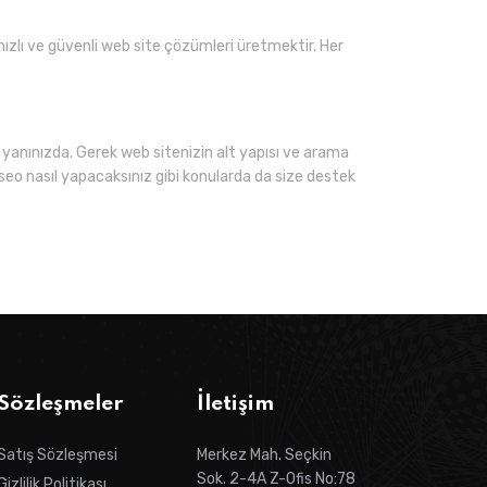
 hızlı ve güvenli web site çözümleri üretmektir. Her
yanınızda. Gerek web sitenizin alt yapısı ve arama
seo nasıl yapacaksınız gibi konularda da size destek
Sözleşmeler
İletişim
Satış Sözleşmesi
Merkez Mah. Seçkin
Sok. 2-4A Z-Ofis No:78
Gizlilik Politikası