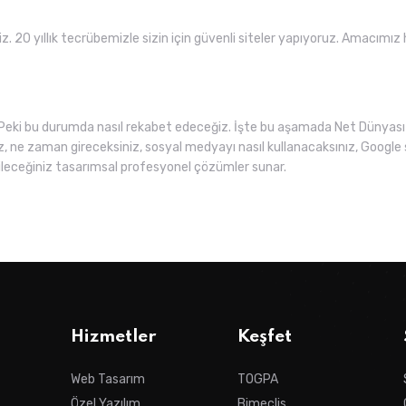
iz. 20 yıllık tecrübemizle sizin için güvenli siteler yapıyoruz. Amacımız
Peki bu durumda nasıl rekabet edeceğiz. İşte bu aşamada Net Dünyası 
z, ne zaman gireceksiniz, sosyal medyayı nasıl kullanacaksınız, Google 
leceğiniz tasarımsal profesyonel çözümler sunar.
Hizmetler
Keşfet
Web Tasarım
TOGPA
Özel Yazılım
Bimeclis