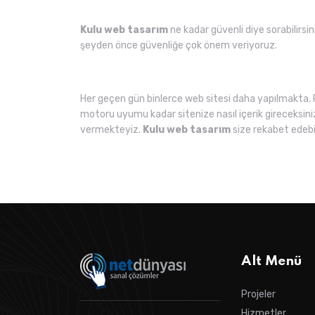
Kulu web tasarım
ne kadar güvenli diye sorabilirsin
şeyden önce güvenliğe çok önem veriyoruz.
Her geçen gün binlerce web sitesi daha yapılmakta. 
motoru uyumu kadar sitenize nasıl içerik gireceksini
vermekteyiz.
Kulu web tasarım
size rekabet edebi
Alt Menü
Projeler
Hizmetler