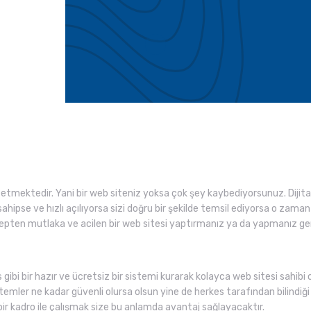
mektedir. Yani bir web siteniz yoksa çok şey kaybediyorsunuz. Dijit
sahipse ve hızlı açılıyorsa sizi doğru bir şekilde temsil ediyorsa o zam
sebepten mutlaka ve acilen bir web sitesi yaptırmanız ya da yapmanız g
 gibi bir hazır ve ücretsiz bir sistemi kurarak kolayca web sitesi sahibi 
temler ne kadar güvenli olursa olsun yine de herkes tarafından bilindiği iç
 kadro ile çalışmak size bu anlamda avantaj sağlayacaktır.