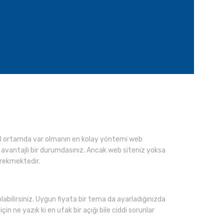
al ortamda var olmanın en kolay yöntemi web
an avantajlı bir durumdasınız. Ancak web siteniz yoksa
erekmektedir.
olabilirsiniz. Uygun fiyata bir tema da ayarladığınızda
in ne yazık ki en ufak bir açığı bile ciddi sorunlar