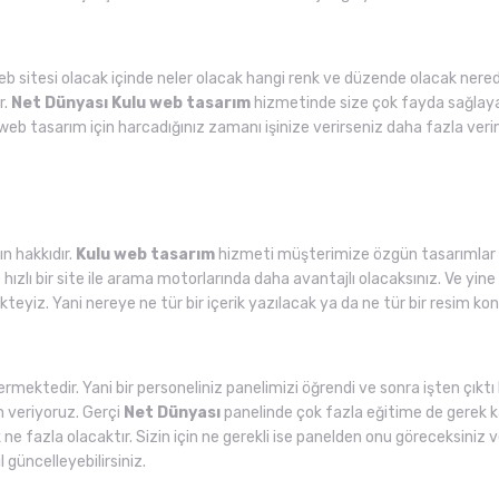
web sitesi olacak içinde neler olacak hangi renk ve düzende olacak nered
r.
Net Dünyası
Kulu web tasarım
hizmetinde size çok fayda sağlayac
web tasarım için harcadığınız zamanı işinize verirseniz daha fazla veri
n hakkıdır.
Kulu web tasarım
hizmeti müşterimize özgün tasarımlar y
ızlı bir site ile arama motorlarında daha avantajlı olacaksınız. Ve yine
kteyiz. Yani nereye ne tür bir içerik yazılacak ya da ne tür bir resim
rmektedir. Yani bir personeliniz panelimizi öğrendi ve sonra işten çıkt
im veriyoruz. Gerçi
Net Dünyası
panelinde çok fazla eğitime de gerek ka
k ne fazla olacaktır. Sizin için ne gerekli ise panelden onu göreceksiniz
l güncelleyebilirsiniz.