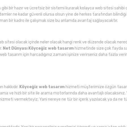
 gibi bir hazır ve ücretsiz bir sistemi kurarak kolayca web sitesi sahibi 
temler ne kadar güvenli olursa olsun yine de herkes tarafından bilindiği iç
n bir kadro ile çalışmak size bu anlamda avantaj sağlayacaktır.
web sitesi olacak içinde neler olacak hangi renk ve düzende olacak nered
r.
Net Dünyası
Köyceğiz web tasarım
hizmetinde size çok fayda sağ
web tasarım için harcadığınız zamanı işinize verirseniz daha fazla veri
n hakkıdır.
Köyceğiz web tasarım
hizmeti müşterimize özgün tasarım
a ve hızlı bir site ile arama motorlarında daha avantajlı olacaksınız. V
hizmeti vermekteyiz. Yani nereye ne tür bir içerik yazılacak ya da ne 