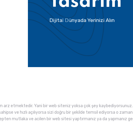
Tasarım
Dijital Dünyada Yerinizi Alın
rz etmektedir. Yani bir web siteniz yoksa çok şey kaybediyorsunuz. 
sahipse ve hızlı açılıyorsa sizi doğru bir şekilde temsil ediyorsa o zam
sebepten mutlaka ve acilen bir web sitesi yaptırmanız ya da yapmanız g