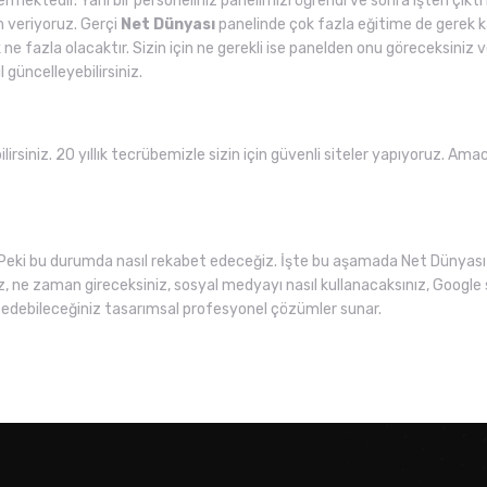
rmektedir. Yani bir personeliniz panelimizi öğrendi ve sonra işten çıkt
im veriyoruz. Gerçi
Net Dünyası
panelinde çok fazla eğitime de gerek ka
k ne fazla olacaktır. Sizin için ne gerekli ise panelden onu göreceksiniz
l güncelleyebilirsiniz.
lirsiniz. 20 yıllık tecrübemizle sizin için güvenli siteler yapıyoruz. Am
Peki bu durumda nasıl rekabet edeceğiz. İşte bu aşamada Net Dünyası 
z, ne zaman gireceksiniz, sosyal medyayı nasıl kullanacaksınız, Google 
 edebileceğiniz tasarımsal profesyonel çözümler sunar.