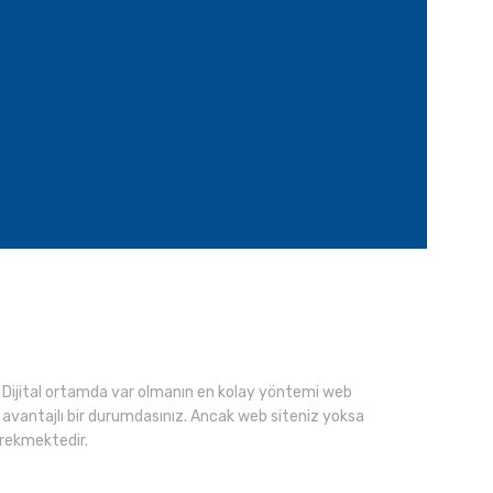
Dijital ortamda var olmanın en kolay yöntemi web
an avantajlı bir durumdasınız. Ancak web siteniz yoksa
erekmektedir.