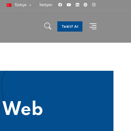
Türkçe
İletişim
Teklif Al
z Web