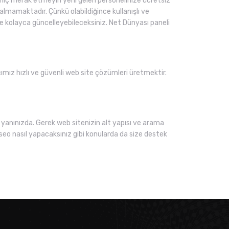
ı hiç merak etmeyin yeni gelen personelinize ücretsiz
lmamaktadır. Çünkü olabildiğince kullanışlı ve
 ve kolayca güncelleyebileceksiniz. Net Dünyası paneli
acımız hızlı ve güvenli web site çözümleri üretmektir.
yanınızda. Gerek web sitenizin alt yapısı ve arama
seo nasıl yapacaksınız gibi konularda da size destek