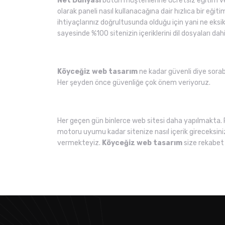
Net Dünyası
bütün müşterilerine ücretsiz eğitim ve
olarak paneli nasıl kullanacağına dair hızlıca bir eğit
ihtiyaçlarınız doğrultusunda olduğu için yani ne eksi
sayesinde %100 sitenizin içeriklerini dil dosyaları dahi
Köyceğiz web tasarım
ne kadar güvenli diye sorabi
Her şeyden önce güvenliğe çok önem veriyoruz.
Her geçen gün binlerce web sitesi daha yapılmakta. 
motoru uyumu kadar sitenize nasıl içerik gireceksini
vermekteyiz.
Köyceğiz web tasarım
size rekabet