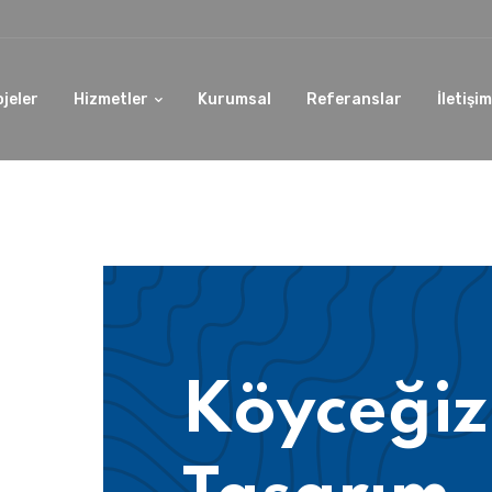
ojeler
Hizmetler
Kurumsal
Referanslar
İletişim
Köyceği