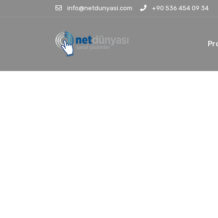
info@netdunyasi.com
+90 536 454 09 34
Pr