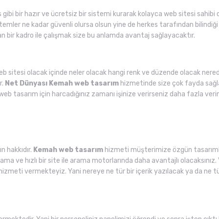
 gibi bir hazır ve ücretsiz bir sistemi kurarak kolayca web sitesi sahibi 
temler ne kadar güvenli olursa olsun yine de herkes tarafından bilindiği iç
bir kadro ile çalışmak size bu anlamda avantaj sağlayacaktır.
web sitesi olacak içinde neler olacak hangi renk ve düzende olacak nered
r.
Net Dünyası
Kemah web tasarım
hizmetinde size çok fayda sağlay
web tasarım için harcadığınız zamanı işinize verirseniz daha fazla veri
n hakkıdır.
Kemah web tasarım
hizmeti müşterimize özgün tasarımla
a ve hızlı bir site ile arama motorlarında daha avantajlı olacaksınız. V
hizmeti vermekteyiz. Yani nereye ne tür bir içerik yazılacak ya da ne 