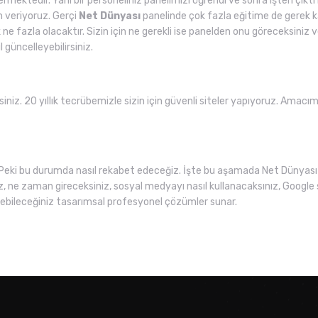
rmektedir. Yani bir personeliniz panelimizi öğrendi ve sonra işten çıkt
im veriyoruz. Gerçi
Net Dünyası
panelinde çok fazla eğitime de gerek ka
k ne fazla olacaktır. Sizin için ne gerekli ise panelden onu göreceksiniz
l güncelleyebilirsiniz.
siniz. 20 yıllık tecrübemizle sizin için güvenli siteler yapıyoruz. Amacı
Peki bu durumda nasıl rekabet edeceğiz. İşte bu aşamada Net Dünyası 
z, ne zaman gireceksiniz, sosyal medyayı nasıl kullanacaksınız, Google 
ebileceğiniz tasarımsal profesyonel çözümler sunar.