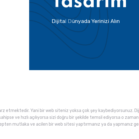
Tasarım
Dijital Dünyada Yerinizi Alın
 etmektedir. Yani bir web siteniz yoksa çok şey kaybediyorsunuz. Di
sahipse ve hızlı açılıyorsa sizi doğru bir şekilde temsil ediyorsa o zam
sebepten mutlaka ve acilen bir web sitesi yaptırmanız ya da yapmanız g