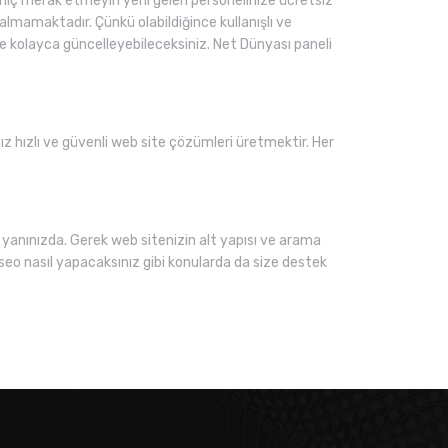
ı hiç merak etmeyin yeni gelen personelinize ücretsiz
lmamaktadır. Çünkü olabildiğince kullanışlı ve
 ve kolayca güncelleyebileceksiniz. Net Dünyası paneli
mız hızlı ve güvenli web site çözümleri üretmektir. Her
yanınızda. Gerek web sitenizin alt yapısı ve arama
seo nasıl yapacaksınız gibi konularda da size destek