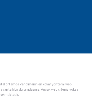
jital ortamda var olmanın en kolay yöntemi web
an avantajlı bir durumdasınız. Ancak web siteniz yoksa
erekmektedir.