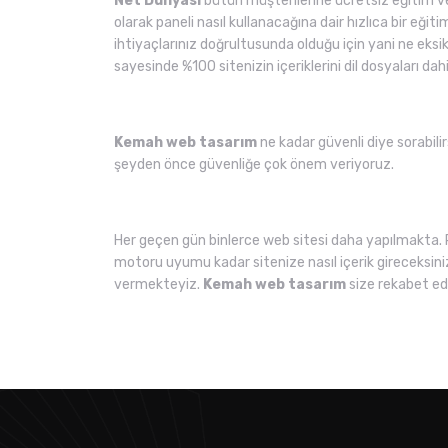
Net Dünyası
bütün müşterilerine ücretsiz eğitim ve
olarak paneli nasıl kullanacağına dair hızlıca bir eğit
ihtiyaçlarınız doğrultusunda olduğu için yani ne eksi
sayesinde %100 sitenizin içeriklerini dil dosyaları dahi
Kemah web tasarım
ne kadar güvenli diye sorabilir
şeyden önce güvenliğe çok önem veriyoruz.
Her geçen gün binlerce web sitesi daha yapılmakta. 
motoru uyumu kadar sitenize nasıl içerik gireceksini
vermekteyiz.
Kemah web tasarım
size rekabet ed