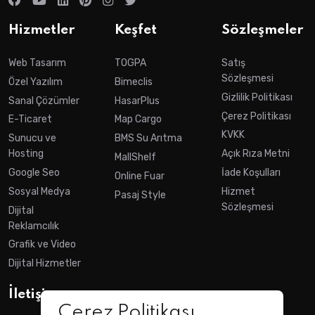
Hizmetler
Keşfet
Sözleşmeler
Web Tasarım
TOGPA
Satış
Sözleşmesi
Özel Yazılım
Bimeclis
Gizlilik Politikası
Sanal Çözümler
HasarPlus
Çerez Politikası
E-Ticaret
Map Cargo
KVKK
Sunucu ve
BMS Su Arıtma
Hosting
Açık Rıza Metni
MallShelf
Google Seo
İade Koşulları
Online Fuar
Sosyal Medya
Hizmet
Pasaj Style
Sözleşmesi
Dijital
Reklamcılık
Grafik ve Video
Dijital Hizmetler
İletişim
Çerez Politikası