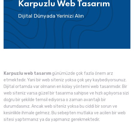
Karpuzlu Web Tasarım
Dijital Dünyada Yerinizi Alın
Karpuzlu web tasarım
günümüzde çok fazla önem arz
etmektedir. Yani bir web siteniz yoksa çok şey kaybediyorsunuz.
Dijital ortamda var olmanın en kolay yöntemi web tasarımıdır. Bir
web siteniz varsa güzel bir tasarıma sahipse ve hızlı açılıyorsa sizi
doğru bir şekilde temsil ediyorsa o zaman avantajlı bir
durumdasınız. Ancak web siteniz yoksa bu ciddi bir sorun ve
kesinlikle ihmale gelmez. Bu sebepten mutlaka ve acilen bir web
sitesi yaptırmanız ya da yapmanız gerekmektedir.