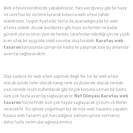
Web sitesini kendinizde yapabilirsiniz. Yani wordpress gibi bir hazır
ve ücretsiz bir sistemi kurarak kolayca web sitesi sahibi
olabilirsiniz. Uygun fiyata bir tema da ayarladığınızda bir web
siteniz olabilir. Ancak wordpress gibi hazır sistemler ne kadar
güvenli olursa olsun yine de herkes tarafından bilindiği için ne yazık
ki en ufak bir açığı bile ciddi sorunlar oluşturabilir.
Karataş web
tasarım
konusunda uzman bir kadro ile çalışmak size bu anlamda
avantaj sağlayacaktır.
Olay sadece bir web sitesi yapmak değil. Ne tür bir web sitesi
olacak içinde neler olacak hangi renk ve düzende olacak nerede
yazı nerede resim kullanılacak gibi birçok konuda uzman bir kadro
size çok fazla avantaj sağlayacaktır.
Net Dünyası
Karataş web
tasarım
hizmetinde size çok fayda sağlayacak çözüm ve fikirler
verecektir. Siz işinize yoğunlaşın biz de size web tasarımı yapalım.
Kısaca web tasarım için harcadığınız zamanı işinize verirseniz
daha fazla verim alacağınıza eminiz.