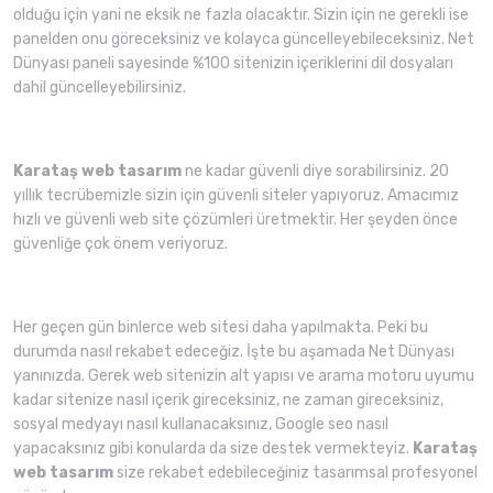
olduğu için yani ne eksik ne fazla olacaktır. Sizin için ne gerekli ise
panelden onu göreceksiniz ve kolayca güncelleyebileceksiniz. Net
Dünyası paneli sayesinde %100 sitenizin içeriklerini dil dosyaları
dahil güncelleyebilirsiniz.
Karataş web tasarım
ne kadar güvenli diye sorabilirsiniz. 20
yıllık tecrübemizle sizin için güvenli siteler yapıyoruz. Amacımız
hızlı ve güvenli web site çözümleri üretmektir. Her şeyden önce
güvenliğe çok önem veriyoruz.
Her geçen gün binlerce web sitesi daha yapılmakta. Peki bu
durumda nasıl rekabet edeceğiz. İşte bu aşamada Net Dünyası
yanınızda. Gerek web sitenizin alt yapısı ve arama motoru uyumu
kadar sitenize nasıl içerik gireceksiniz, ne zaman gireceksiniz,
sosyal medyayı nasıl kullanacaksınız, Google seo nasıl
yapacaksınız gibi konularda da size destek vermekteyiz.
Karataş
web tasarım
size rekabet edebileceğiniz tasarımsal profesyonel