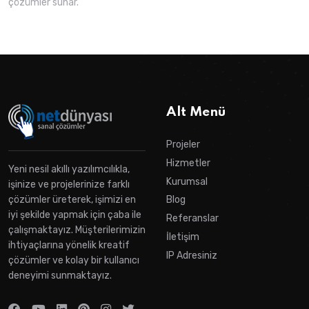
çözümler sunar.
Alt Menü
Projeler
Hizmetler
Yeni nesil akıllı yazılımcılıkla,
Kurumsal
işinize ve projelerinize farklı
çözümler üreterek, işimizi en
Blog
iyi şekilde yapmak için çaba ile
Referanslar
çalışmaktayız. Müşterilerimizin
İletişim
ihtiyaçlarına yönelik kreatif
IP Adresiniz
çözümler ve kolay bir kullanıcı
deneyimi sunmaktayız.