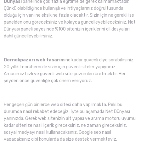
Dünyası
panelinde çok fazla eğitime de gerek kalmamaktadır.
Çünkü olabildiğince kullanışlı ve ihtiyaçlarınız doğrultusunda
olduğu için yani ne eksik ne fazla olacaktır. Sizin için ne gerekli ise
panelden onu göreceksiniz ve kolayca güncelleyebileceksiniz. Net
Dünyası paneli sayesinde %100 sitenizin içeriklerini dil dosyaları
dahil güncelleyebilirsiniz.
Dernekpazarı web tasarım
ne kadar güvenli diye sorabilirsiniz.
20 yıllık tecrübemizle sizin için güvenli siteler yapıyoruz.
Amacımız hızlı ve güvenli web site çözümleri üretmektir. Her
şeyden önce güvenliğe çok önem veriyoruz.
Her geçen gün binlerce web sitesi daha yapılmakta. Peki bu
durumda nasıl rekabet edeceğiz. İşte bu aşamada Net Dünyası
yanınızda. Gerek web sitenizin alt yapısı ve arama motoru uyumu
kadar sitenize nasıl içerik gireceksiniz, ne zaman gireceksiniz,
sosyal medyayı nasıl kullanacaksınız, Google seo nasıl
yapacaksınız gibi konularda da size destek vermekteyiz.