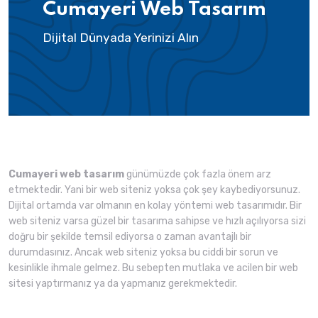
Cumayeri Web Tasarım
Dijital Dünyada Yerinizi Alın
Cumayeri web tasarım
günümüzde çok fazla önem arz
etmektedir. Yani bir web siteniz yoksa çok şey kaybediyorsunuz.
Dijital ortamda var olmanın en kolay yöntemi web tasarımıdır. Bir
web siteniz varsa güzel bir tasarıma sahipse ve hızlı açılıyorsa sizi
doğru bir şekilde temsil ediyorsa o zaman avantajlı bir
durumdasınız. Ancak web siteniz yoksa bu ciddi bir sorun ve
kesinlikle ihmale gelmez. Bu sebepten mutlaka ve acilen bir web
sitesi yaptırmanız ya da yapmanız gerekmektedir.