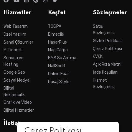
Hizmetler
Keşfet
Sözleşmeler
Web Tasarım
TOGPA
Satış
Sözleşmesi
Özel Yazılım
Bimeclis
Gizlilik Politikası
Sanal Çözümler
HasarPlus
Çerez Politikası
E-Ticaret
Map Cargo
KVKK
Sunucu ve
BMS Su Arıtma
Hosting
Açık Rıza Metni
MallShelf
Google Seo
İade Koşulları
Online Fuar
Sosyal Medya
Hizmet
Pasaj Style
Sözleşmesi
Dijital
Reklamcılık
Grafik ve Video
Dijital Hizmetler
İletişim
Çerez Politikası