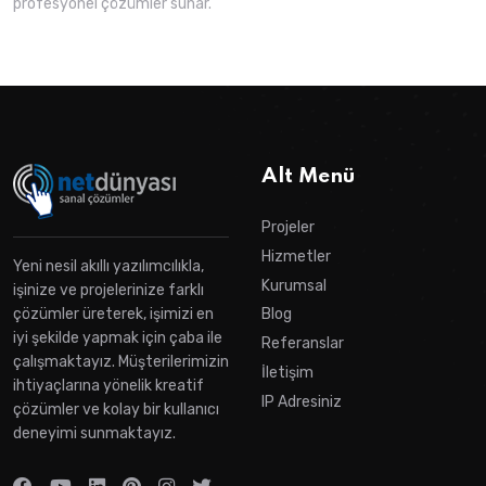
profesyonel çözümler sunar.
Alt Menü
Projeler
Hizmetler
Yeni nesil akıllı yazılımcılıkla,
Kurumsal
işinize ve projelerinize farklı
çözümler üreterek, işimizi en
Blog
iyi şekilde yapmak için çaba ile
Referanslar
çalışmaktayız. Müşterilerimizin
İletişim
ihtiyaçlarına yönelik kreatif
IP Adresiniz
çözümler ve kolay bir kullanıcı
deneyimi sunmaktayız.