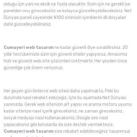
olduğu için yani ne eksik ne fazla olacaktır. Sizin için ne gerekli ise
panelden onu göreceksiniz ve kolayca güncelleyebileceksiniz. Net
Dünyası paneli sayesinde %100 sitenizin içeriklerini dil dosyaları
dahil güncelleyebilirsiniz.
Cumayeri web tasarım
ne kadar güvenli diye sorabilirsiniz. 20
yıllık tecrübemizle sizin için güvenli siteler yapıyoruz. Amacımız
hızlı ve güvenli web site çözümleri üretmektir. Her şeyden önce
güvenliğe çok önem veriyoruz.
Her geçen gün binlerce web sitesi daha yapılmakta. Peki bu
durumda nasıl rekabet edeceğiz. İşte bu aşamada Net Dünyası
yanınızda. Gerek web sitenizin alt yapısı ve arama motoru uyumu
kadar sitenize nasıl içerik gireceksiniz, ne zaman gireceksiniz,
sosyal medyayı nasıl kullanacaksınız, Google seo nasıl
yapacaksınız gibi konularda da size destek vermekteyiz.
Cumayeri web tasarım
size rekabet edebileceğiniz tasarımsal