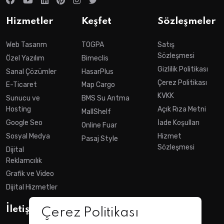
Hizmetler
Keşfet
Sözleşmeler
Web Tasarım
TOGPA
Satış
Sözleşmesi
Özel Yazılım
Bimeclis
Gizlilik Politikası
Sanal Çözümler
HasarPlus
Çerez Politikası
E-Ticaret
Map Cargo
KVKK
Sunucu ve
BMS Su Arıtma
Hosting
Açık Rıza Metni
MallShelf
Google Seo
İade Koşulları
Online Fuar
Sosyal Medya
Hizmet
Pasaj Style
Sözleşmesi
Dijital
Reklamcılık
Grafik ve Video
Dijital Hizmetler
İletişim
Çerez Politikası