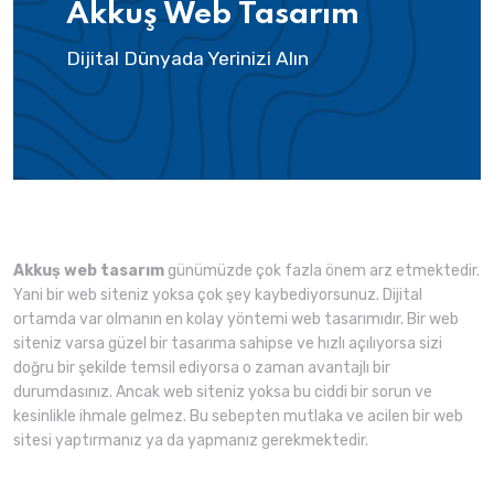
Akkuş Web Tasarım
Dijital Dünyada Yerinizi Alın
Akkuş web tasarım
günümüzde çok fazla önem arz etmektedir.
Yani bir web siteniz yoksa çok şey kaybediyorsunuz. Dijital
ortamda var olmanın en kolay yöntemi web tasarımıdır. Bir web
siteniz varsa güzel bir tasarıma sahipse ve hızlı açılıyorsa sizi
doğru bir şekilde temsil ediyorsa o zaman avantajlı bir
durumdasınız. Ancak web siteniz yoksa bu ciddi bir sorun ve
kesinlikle ihmale gelmez. Bu sebepten mutlaka ve acilen bir web
sitesi yaptırmanız ya da yapmanız gerekmektedir.