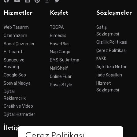
Hizmetler
Keşfet
Sözleşmeler
Web Tasarım
TOGPA
Satış
Sözleşmesi
Özel Yazılım
Bimeclis
Gizlilik Politikası
Sanal Çözümler
HasarPlus
Çerez Politikası
E-Ticaret
Map Cargo
KVKK
Sunucu ve
BMS Su Arıtma
Hosting
Açık Rıza Metni
MallShelf
Google Seo
İade Koşulları
Online Fuar
Sosyal Medya
Hizmet
Pasaj Style
Sözleşmesi
Dijital
Reklamcılık
Grafik ve Video
Dijital Hizmetler
İletişim
Çerez Politikası