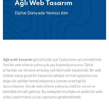
Ağlı Web Tasarım
Dijital Dünyada Yerinizi Alın
Ağlı web tasarım
günümüzde çok fazla önem arz etmektedir.
Yani bir web siteniz yoksa çok şey kaybediyorsunuz. Dijital
ortamda var olmanın en kolay yöntemi web tasarımıdır. Bir web
siteniz varsa güzel bir tasarıma sahipse ve hızlı açılıyorsa sizi
doğru bir şekilde temsil ediyorsa o zaman avantajlı bir
durumdasınız. Ancak web siteniz yoksa bu ciddi bir sorun ve
kesinlikle ihmale gelmez. Bu sebepten mutlaka ve acilen bir web
sitesi yaptırmanız ya da yapmanız gerekmektedir.